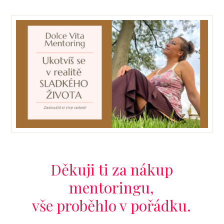
Děkuji ti za nákup
mentoringu,
vše proběhlo v pořádku.