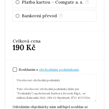
Platba kartou – Comgate a. s.
?
Bankovní převod
?
Celková cena
190
Kč
Souhlasím s
obchodními podmínkami
.
Všeobecné obchodní podmínky
Tyto všeobecné obchodní podmínky (dále jen
“Podmínky”) společnosti Barbora Severin MgA., se
sídlem Zahradní 2613, 288 02 Nymburk, IČO: 10727124,
zapsané v živnostenském rejstříku vedeném Obecním
Odesláním objednávky nám uděluješ souhlas se
živnostenským úřadem v Poděbradech, e-mail: