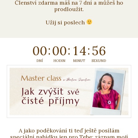
Členství zdarma máš na 7 dní a můžeš ho
prodloužit.
Užij si poslech
0
0
0
0
1
4
5
5
DNÍ
HODIN
MINUT
SEKUND
A jako poděkování ti teď ještě posílám
speciální nabídku jen pro Tebe: záznam mojí