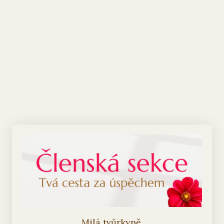
Milá tvůrkyně,