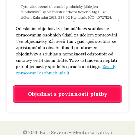
Tyto všeobecné obchodní podmínky (dále jen
“Podmínky”) společnosti Barbora Severin MgA., se
sídlem Zahradní 2613, 288 02 Nymburk, IČO: 10727124,
zapsané v živnostenském rejstříku vedeném Obecním
Odesláním objednávky nám uděluješ souhlas se
živnostenským úřadem v Poděbradech, e-mail:
obchod@baraseverin.cz, telefonní číslo: +420 771 159
zpracováním osobních údajů za účelem zpracování
115, adresa provozovny: Bára Severin Uderwear,
Tvé objednávky. Zároveň tím vyjadřuješ souhlas se
Skladištní 40/16, 290 01 Poděbrady (dále jen „My” nebo
zpřístupněním obsahu ihned po uhrazení
„Prodávající”) upravují v souladu s ustanovením § 1751
objednávky a souhlas s nemožností odstoupit od
odst. 1 zákona č. 89/2012 Sb., občanský zákoník, ve
smlouvy ve 14 denní lhůtě. Toto ustanovení neplatí
znění pozdějších předpisů („Občanský zákoník“)
pro objednávky spodního prádla a fittingu.
vzájemná práva a povinnosti Vás, jakožto kupujících,
Zásady
a Nás, jakožto prodávajících, vzniklá v souvislosti nebo
zpracování osobních údajů
na základě kupní smlouvy („Smlouva“) uzavřené
prostřednictvím E-shopu na webových stránkách
www.baraseverin.eu, www.baraseverin.com nebo
Objednat s povinností platby
baraseverin.cz.
Všechny informace o zpracování Vašich osobních
údajů jsou obsaženy v Zásadách zpracování osobních
údajů, která naleznete zde
https://baraseverin.cz/gdpr/
Ustanovení těchto Podmínek jsou nedílnou součástí
Smlouvy. Smlouva a Podmínky jsou vyhotoveny
v českém jazyce. Znění Podmínek můžeme
© 2026 Bára Severin – Mentorka tvůrkyň