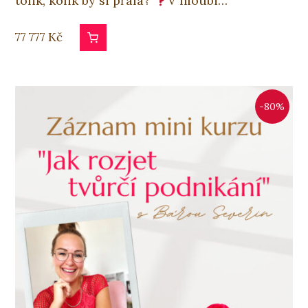
tolik, kolik by si přála?
V hloubi…
77 777
Kč
-80%