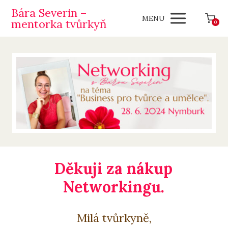
Bára Severin –
MENU
mentorka tvůrkyň
0
Děkuji za nákup
Networkingu.
Milá tvůrkyně,