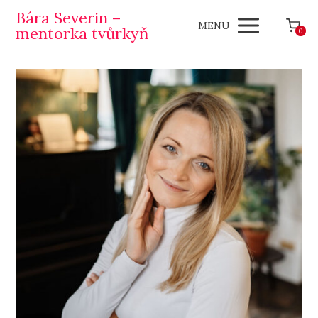
Bára Severin –
MENU
mentorka tvůrkyň
0