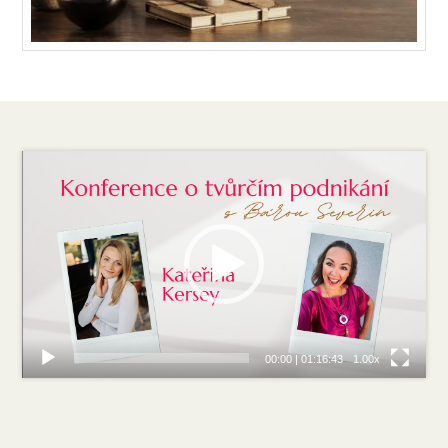
Video
přehrávač
00:00
|
01:16:43
1.00x