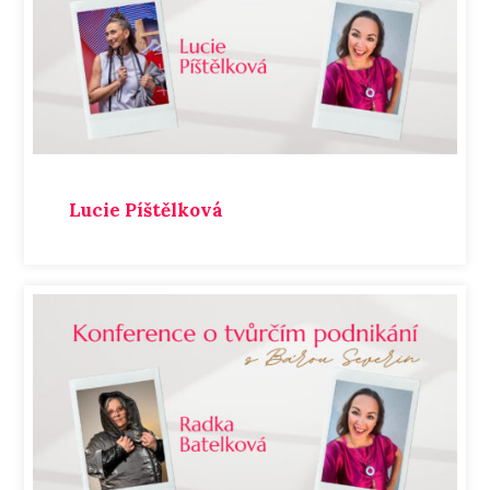
Lucie Píštělková