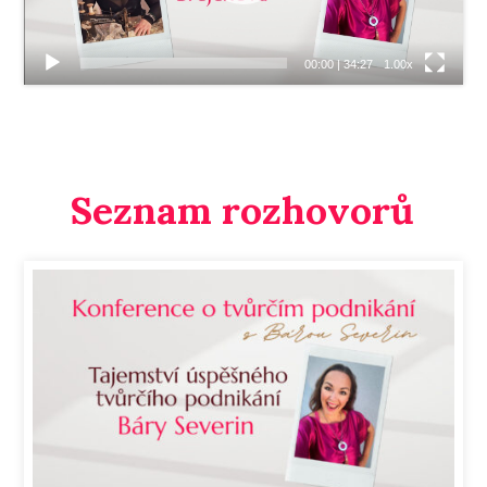
00:00
|
34:27
1.00x
Seznam rozhovorů