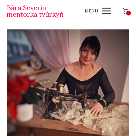
Bára Severin –
MENU
mentorka tvůrkyň
0